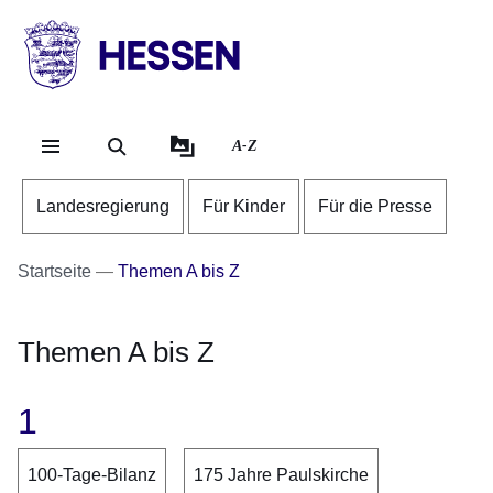
Direkt zum Kopf der Se
Direkt zum Inhalt
Direkt zum Fuß der Sei
HESSEN
-
Landesregierung
A-Z
Landesregierung
Für Kinder
Für die Presse
Startseite
Themen A bis Z
Themen A bis Z
1
100-Tage-Bilanz
175 Jahre Paulskirche