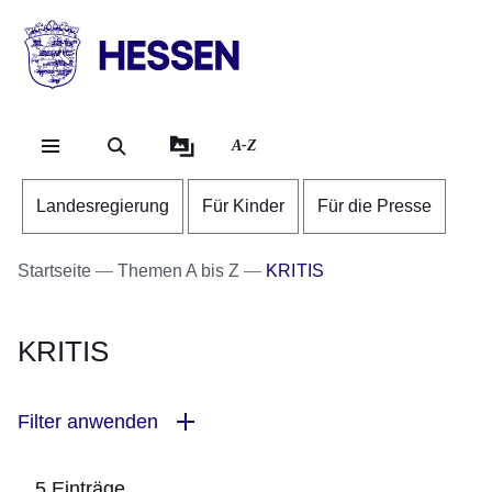
Direkt zum Kopf der Se
Direkt zum Inhalt
Direkt zum Fuß der Sei
HESSEN
-
Landesregierung
A-Z
Landesregierung
Für Kinder
Für die Presse
Startseite
Themen A bis Z
KRITIS
KRITIS
Filter anwenden
5 Einträge