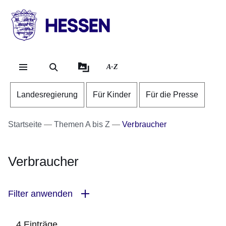
Direkt zum Kopf der Se
Direkt zum Inhalt
Direkt zum Fuß der Sei
HESSEN
-
Landesregierung
A-Z
Landesregierung
Für Kinder
Für die Presse
Startseite
Themen A bis Z
Verbraucher
Verbraucher
Filter anwenden
4 Einträge