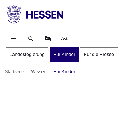
Direkt zum Kopf der Se
Direkt zum Inhalt
Direkt zum Fuß der Sei
HESSEN
-
Landesregierung
A-Z
Landesregierung
Für Kinder
Für die Presse
Startseite
Wissen
Für Kinder