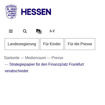
Direkt zum Kopf der Se
Direkt zum Inhalt
Direkt zum Fuß der Sei
HESSEN
-
Landesregierung
A-Z
Landesregierung
Für Kinder
Für die Presse
Startseite
Medienraum
Presse
Strategiepapier für den Finanzplatz Frankfurt
verabschiedet
Bildergalerie:10
Fotos:Öffnet
eine