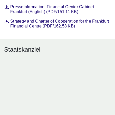
Datei
Öffnet sich in einem neuen Fenster
Presseinformation: Financial Center Cabinet
Frankfurt (English) (PDF/151.11 KB)
Datei
Öffnet sich in einem neuen Fenster
Strategy and Charter of Cooperation for the Frankfurt
Financial Centre (PDF/162.58 KB)
Staatskanzlei