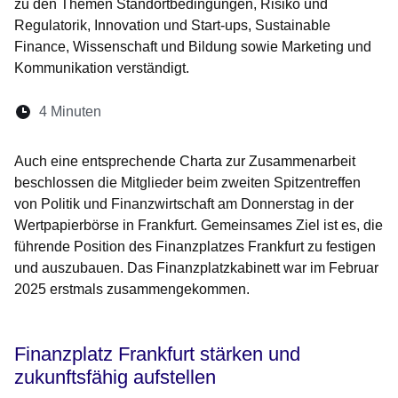
zu den Themen Standortbedingungen, Risiko und
Regulatorik, Innovation und Start-ups, Sustainable
Finance, Wissenschaft und Bildung sowie Marketing und
Kommunikation verständigt.
Lesedauer:
4 Minuten
Öffnet sich in einem neuen Fenster
Öffnet sich in einem neuen Fenster
Öffnet sich in einem neuen Fenste
Öffnet sich in einem neuen Fe
Öffnet sich in einem neu
Auch eine entsprechende Charta zur Zusammenarbeit
beschlossen die Mitglieder beim zweiten Spitzentreffen
von Politik und Finanzwirtschaft am Donnerstag in der
Wertpapierbörse in Frankfurt. Gemeinsames Ziel ist es, die
führende Position des Finanzplatzes Frankfurt zu festigen
und auszubauen. Das Finanzplatzkabinett war im Februar
2025 erstmals zusammengekommen.
Finanzplatz Frankfurt stärken und
zukunftsfähig aufstellen