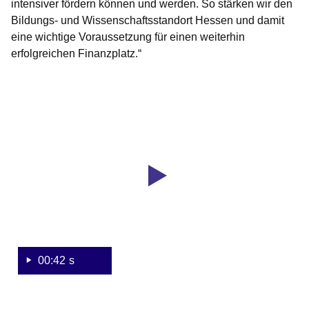
intensiver fördern können und werden. So stärken wir den
Bildungs- und Wissenschaftsstandort Hessen und damit
eine wichtige Voraussetzung für einen weiterhin
erfolgreichen Finanzplatz.“
Youtube
:Dauer:
Video:
42
Sekunden
Finanzplatzkabinett
verabschiedet
Finanzplatzstrategie
00:42 s