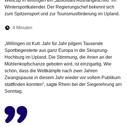
Weltcup in Willingen ein „absolutes Aushängeschild“ im
Wintersportkalender. Der Regierungschef bekennt sich
zum Spitzensport und zur Tourismusförderung im Upland.
Lesedauer:
4 Minuten
Öffnet sich in einem neuen Fenster
Öffnet sich in einem neuen Fenster
Öffnet sich in einem neuen Fenste
Öffnet sich in einem neuen Fe
Öffnet sich in einem neu
„Willingen ist Kult. Jahr für Jahr pilgern Tausende
Sportbegeisterte aus ganz Europa in die Skisprung-
Hochburg im Upland. Die Stimmung, die ihnen an der
Mühlenkopfschanze geboten wird, ist einzigartig. Wie
schön, dass die Wettkämpfe nach zwei Jahren
Zwangspause in diesem Jahr wieder vor vollem Publikum
stattfinden konnten“, sagte Rhein bei der Siegerehrung am
Sonntag.