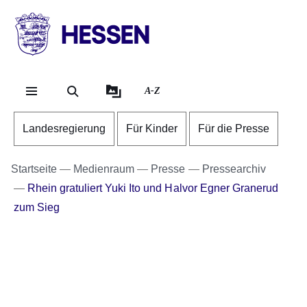
Direkt zum Kopf der Se
Direkt zum Inhalt
Direkt zum Fuß der Sei
HESSEN
-
Landesregierung
A-Z
Landesregierung
Für Kinder
Für die Presse
Startseite
Medienraum
Presse
Pressearchiv
Rhein gratuliert Yuki Ito und Halvor Egner Granerud
zum Sieg