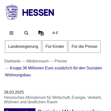
Direkt zum Kopf der Se
Direkt zum Inhalt
Direkt zum Fuß der Sei
HESSEN
-
Landesregierung
A-Z
Landesregierung
Für Kinder
Für die Presse
Startseite
Medienraum
Presse
Knapp 36 Millionen Euro zusätzlich für den Sozialen
Wohnungsbau
28.03.2025
Hessisches Ministerium für Wirtschaft, Energie, Verkehr,
Wohnen und ländlichen Raum