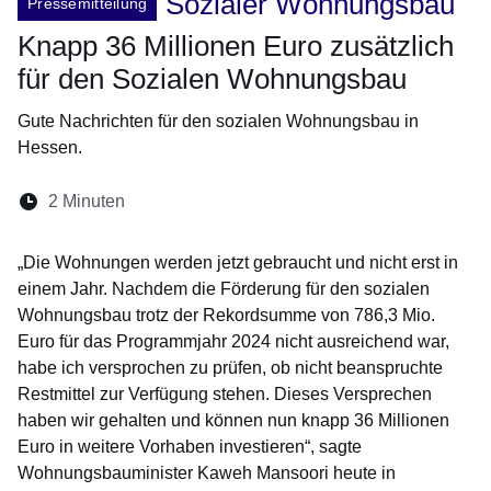
Sozialer Wohnungsbau
Pressemitteilung
Knapp 36 Millionen Euro zusätzlich
für den Sozialen Wohnungsbau
Gute Nachrichten für den sozialen Wohnungsbau in
Hessen.
Lesedauer:
2 Minuten
Öffnet sich in einem neuen Fenster
Öffnet sich in einem neuen Fenster
Öffnet sich in einem neuen Fenste
Öffnet sich in einem neuen Fe
Öffnet sich in einem neu
„Die Wohnungen werden jetzt gebraucht und nicht erst in
einem Jahr. Nachdem die Förderung für den sozialen
Wohnungsbau trotz der Rekordsumme von 786,3 Mio.
Euro für das Programmjahr 2024 nicht ausreichend war,
habe ich versprochen zu prüfen, ob nicht beanspruchte
Restmittel zur Verfügung stehen. Dieses Versprechen
haben wir gehalten und können nun knapp 36 Millionen
Euro in weitere Vorhaben investieren“, sagte
Wohnungsbauminister Kaweh Mansoori heute in