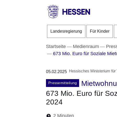
Direkt zum Kopf der S
Direkt zum Inhalt
Direkt zum Fuß der Se
HESSEN
-
Landesregierung
Für Kinder
Landesregierung
Startseite
Medienraum
Pres
673 Mio. Euro für Soziale Mie
Hessisches Ministerium für
05.02.2025
Mietwohn
Pressemitteilung
673 Mio. Euro für So
2024
Lesedauer:
2 Minuten