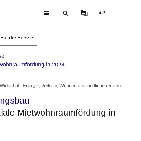
A-Z
eite
ite
Für die Presse
se
twohnraumfördung in 2024
 Wirtschaft, Energie, Verkehr, Wohnen und ländlichen Raum
ungsbau
ziale Mietwohnraumfördung in