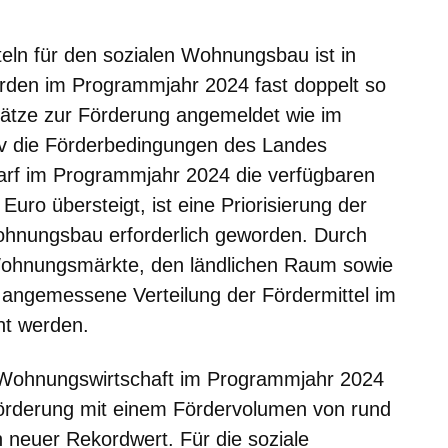
m neuen Fenster
einem neuen Fenster
h in einem neuen Fenster
 sich in einem neuen Fenster
ffnet sich in einem neuen Fenster
eln für den sozialen Wohnungsbau ist in
urden im Programmjahr 2024 fast doppelt so
ätze zur Förderung angemeldet wie im
ktiv die Förderbedingungen des Landes
arf im Programmjahr 2024 die verfügbaren
uro übersteigt, ist eine Priorisierung der
nungsbau erforderlich geworden. Durch
ohnungsmärkte, den ländlichen Raum sowie
 angemessene Verteilung der Fördermittel im
ht werden.
 Wohnungswirtschaft im Programmjahr 2024
förderung mit einem Fördervolumen von rund
n neuer Rekordwert. Für die soziale