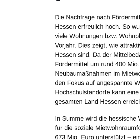
Öffnet sich in eine
Öffnet sich in 
Öffnet sic
Öffnet
Ö
Die Nachfrage nach Fördermitt
Hessen erfreulich hoch. So w
viele Wohnungen bzw. Wohnpl
Vorjahr. Dies zeigt, wie attra
Hessen sind. Da der Mittelbed
Fördermittel um rund 400 Mio. E
Neubaumaßnahmen im Mietwoh
den Fokus auf angespannte W
Hochschulstandorte kann eine
gesamten Land Hessen erreic
In Summe wird die hessische
für die soziale Mietwohnraum
673 Mio. Euro unterstützt – ei