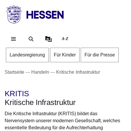
Direkt zum Kopf der Se
Direkt zum Inhalt
Direkt zum Fuß der Sei
HESSEN
-
Landesregierung
A-Z
Landesregierung
Für Kinder
Für die Presse
Startseite
Handeln
Kritische Infrastruktur
KRITIS
Kritische Infrastruktur
Die Kritische Infrastruktur (KRITIS) bildet das
Nervensystem unserer modernen Gesellschaft, welches
essentielle Bedeutung für die Aufrechterhaltung