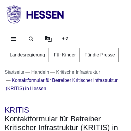
Direkt zum Kopf der Se
Direkt zum Inhalt
Direkt zum Fuß der Sei
HESSEN
-
Landesregierung
A-Z
Landesregierung
Für Kinder
Für die Presse
Startseite
Handeln
Kritische Infrastruktur
Kontaktformular für Betreiber Kritischer Infrastruktur
(KRITIS) in Hessen
KRITIS
Kontaktformular für Betreiber
Kritischer Infrastruktur (KRITIS) in