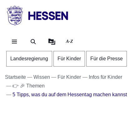
Direkt zum Kopf der S
Direkt zum Inhalt
Direkt zum Fuß der Se
HESSEN
-
Landesregierung
A-Z
Landesregierung
Für Kinder
Für die Presse
Startseite
Wissen
Für Kinder
Infos für Kinder
👉 🎉 Themen
5 Tipps, was du auf dem Hessentag machen kannst