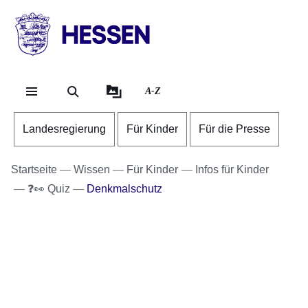
Direkt zum Kopf der S
Direkt zum Inhalt
Direkt zum Fuß der Se
HESSEN
-
Landesregierung
A-Z
Landesregierung
Für Kinder
Für die Presse
Startseite
Wissen
Für Kinder
Infos für Kinder
❓👀 Quiz
Denkmalschutz