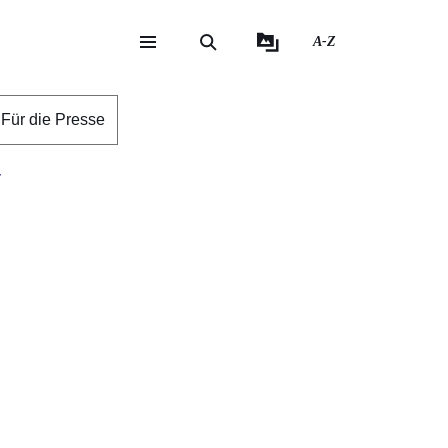
A-Z
eite
ite
Für die Presse
r