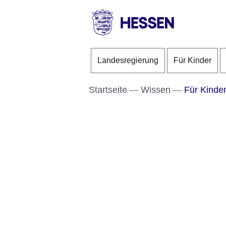
Direkt zum Kopf der S
Direkt zum Inhalt
Direkt zum Fuß der Se
HESSEN
-
Landesregierung
Für Kinder
Landesregierung
Startseite
Wissen
Für Kinde