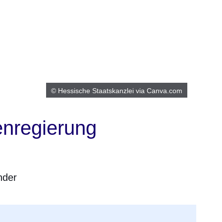
© Hessische Staatskanzlei via Canva.com
enregierung
nder