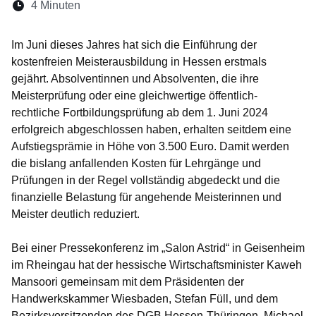
Lesedauer:
4 Minuten
Öffnet sich in einem neuen Fenster
Öffnet sich in einem neuen Fenster
Öffnet sich in einem neuen Fenste
Öffnet sich in einem neuen Fe
Öffnet sich in einem neu
Im Juni dieses Jahres hat sich die Einführung der
kostenfreien Meisterausbildung in Hessen erstmals
gejährt. Absolventinnen und Absolventen, die ihre
Meisterprüfung oder eine gleichwertige öffentlich-
rechtliche Fortbildungsprüfung ab dem 1. Juni 2024
erfolgreich abgeschlossen haben, erhalten seitdem eine
Aufstiegsprämie in Höhe von 3.500 Euro. Damit werden
die bislang anfallenden Kosten für Lehrgänge und
Prüfungen in der Regel vollständig abgedeckt und die
finanzielle Belastung für angehende Meisterinnen und
Meister deutlich reduziert.
Bei einer Pressekonferenz im „Salon Astrid“ in Geisenheim
im Rheingau hat der hessische Wirtschaftsminister Kaweh
Mansoori gemeinsam mit dem Präsidenten der
Handwerkskammer Wiesbaden, Stefan Füll, und dem
Bezirksvorsitzenden des DGB Hessen-Thüringen, Michael