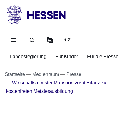
Direkt zum Kopf der Se
Direkt zum Inhalt
Direkt zum Fuß der Sei
HESSEN
-
Landesregierung
A-Z
Landesregierung
Für Kinder
Für die Presse
Startseite
Medienraum
Presse
Wirtschaftsminister Mansoori zieht Bilanz zur
kostenfreien Meisterausbildung