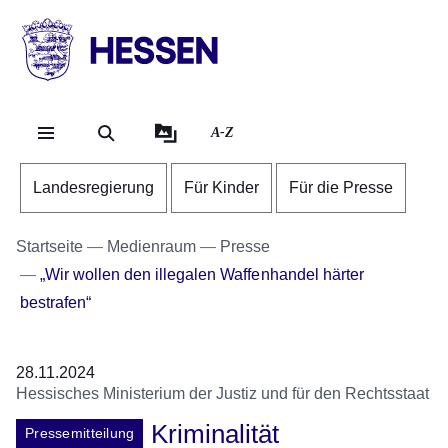
Direkt zum Kopf der Se
Direkt zum Inhalt
Direkt zum Fuß der Sei
HESSEN
-
Landesregierung
A-Z
Landesregierung
Für Kinder
Für die Presse
Startseite
Medienraum
Presse
„Wir wollen den illegalen Waffenhandel härter
bestrafen“
28.11.2024
Hessisches Ministerium der Justiz und für den Rechtsstaat
Kriminalität
Pressemitteilung