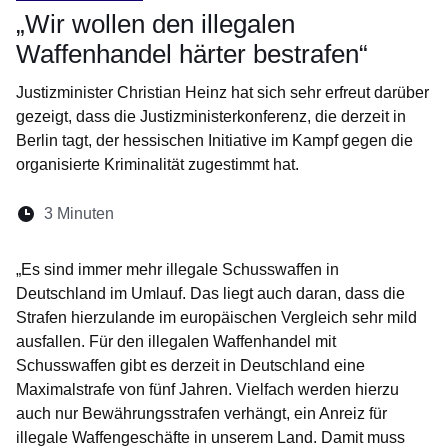
„Wir wollen den illegalen
Waffenhandel härter bestrafen“
Justizminister Christian Heinz hat sich sehr erfreut darüber
gezeigt, dass die Justizministerkonferenz, die derzeit in
Berlin tagt, der hessischen Initiative im Kampf gegen die
organisierte Kriminalität zugestimmt hat.
Lesedauer:
3 Minuten
Öffnet sich in einem neuen Fenster
Öffnet sich in einem neuen Fenster
Öffnet sich in einem neuen Fenste
Öffnet sich in einem neuen Fe
Öffnet sich in einem neu
„Es sind immer mehr illegale Schusswaffen in
Deutschland im Umlauf. Das liegt auch daran, dass die
Strafen hierzulande im europäischen Vergleich sehr mild
ausfallen. Für den illegalen Waffenhandel mit
Schusswaffen gibt es derzeit in Deutschland eine
Maximalstrafe von fünf Jahren. Vielfach werden hierzu
auch nur Bewährungsstrafen verhängt, ein Anreiz für
illegale Waffengeschäfte in unserem Land. Damit muss