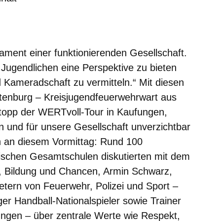
m neuen Fenster
einem neuen Fenster
h in einem neuen Fenster
 sich in einem neuen Fenster
ffnet sich in einem neuen Fenster
ament einer funktionierenden Gesellschaft.
d Jugendlichen eine Perspektive zu bieten
d Kameradschaft zu vermitteln.“ Mit diesen
enburg – Kreisjugendfeuerwehrwart aus
opp der WERTvoll-Tour in Kaufungen,
n und für unsere Gesellschaft unverzichtbar
h an diesem Vormittag: Rund 100
sischen Gesamtschulen diskutierten mit dem
s, Bildung und Chancen, Armin Schwarz,
etern von Feuerwehr, Polizei und Sport –
er Handball-Nationalspieler sowie Trainer
ngen – über zentrale Werte wie Respekt,