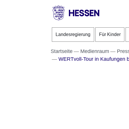
Direkt zum Kopf der S
Direkt zum Inhalt
Direkt zum Fuß der Se
HESSEN
-
Landesregierung
Für Kinder
Landesregierung
Startseite
Medienraum
Pres
WERTvoll-Tour in Kaufungen br