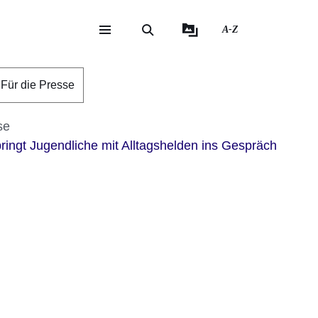
A-Z
eite
ite
Für die Presse
se
ingt Jugendliche mit Alltagshelden ins Gespräch