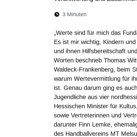
Lesedauer:
3 Minuten
Öffnet sich in eine
Öffnet sich in 
Öffnet sic
Öffnet
Ö
„Werte sind für mich das Fund
Es ist mir wichtig, Kindern un
und ihnen Hilfsbereitschaft un
Worten beschrieb Thomas Witt
Waldeck-Frankenberg, beim St
warum Wertevermittlung für ih
ist. Genau darum ging es auc
Jugendliche aus vier nordhes
Hessischen Minister für Kultu
sowie Vertreterinnen und Vertr
darunter Finn Lemke, ehemalig
des Handballvereins MT Melsu