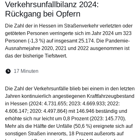
Verkehrsunfallbilanz 2024:
Rückgang bei Opfern
Die Zahl der in Hessen im Straßenverkehr verletzten oder
getöteten Personen verringerte sich im Jahr 2024 um 323
Personen (-1,3 %) auf insgesamt 25.174. Die Pandemie-
Ausnahmejahre 2020, 2021 und 2022 ausgenommen ist
das der bisherige Tiefstwert.
Lesedauer:
17 Minuten
Öffnet sich in einem neuen Fenster
Öffnet sich in einem neuen Fenster
Öffnet sich in einem neuen Fenst
Öffnet sich in einem neuen F
Öffnet sich in einem ne
Die Zahl der Verkehrsunfälle blieb bei einem in den letzten
Jahren kontinuierlich angestiegenen Kraftfahrzeugbestand
in Hessen (2024: 4.731.655; 2023: 4.669.933; 2022:
4.606.147; 2020: 4.497.864) mit 146.946 beständig und
erhöhte sich nur leicht um 0,8 Prozent (2023: 145.770).
Mehr als die Hälfte der Unfälle (50,6 %) ereignete sich auf
sonstigen Straßen innerorts, 18 Prozent außerorts auf