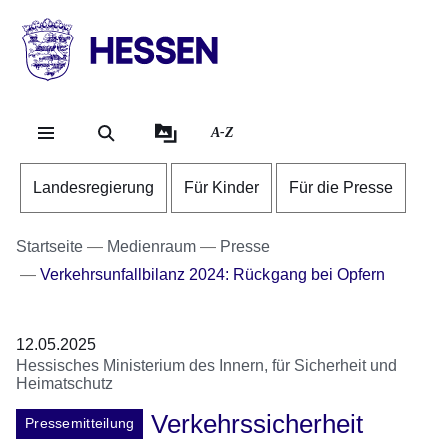
Direkt zum Kopf der Se
Direkt zum Inhalt
Direkt zum Fuß der Sei
HESSEN
-
Landesregierung
A-Z
Landesregierung
Für Kinder
Für die Presse
Startseite
Medienraum
Presse
Verkehrsunfallbilanz 2024: Rückgang bei Opfern
12.05.2025
Hessisches Ministerium des Innern, für Sicherheit und
Heimatschutz
Verkehrssicherheit
Pressemitteilung