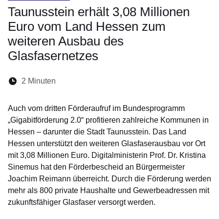
Taunusstein erhält 3,08 Millionen
Euro vom Land Hessen zum
weiteren Ausbau des
Glasfasernetzes
Lesedauer:
2 Minuten
Öffnet sich in einem neuen Fenster
Öffnet sich in einem neuen Fenster
Öffnet sich in einem neuen Fenste
Öffnet sich in einem neuen Fe
Öffnet sich in einem neu
Auch vom dritten Förderaufruf im Bundesprogramm
„Gigabitförderung 2.0“ profitieren zahlreiche Kommunen in
Hessen – darunter die Stadt Taunusstein. Das Land
Hessen unterstützt den weiteren Glasfaserausbau vor Ort
mit 3,08 Millionen Euro. Digitalministerin Prof. Dr. Kristina
Sinemus hat den Förderbescheid an Bürgermeister
Joachim Reimann überreicht. Durch die Förderung werden
mehr als 800 private Haushalte und Gewerbeadressen mit
zukunftsfähiger Glasfaser versorgt werden.