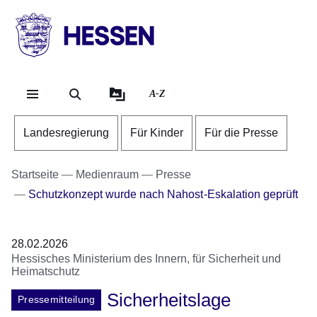
Direkt zum Kopf der Se
Direkt zum Inhalt
Direkt zum Fuß der Sei
HESSEN
-
Landesregierung
A-Z
Landesregierung
Für Kinder
Für die Presse
Startseite
Medienraum
Presse
Schutzkonzept wurde nach Nahost-Eskalation geprüft
28.02.2026
Hessisches Ministerium des Innern, für Sicherheit und
Heimatschutz
Sicherheitslage
Pressemitteilung