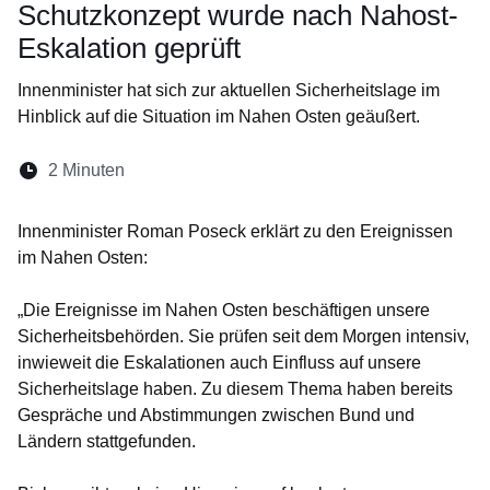
Schutzkonzept wurde nach Nahost-
Eskalation geprüft
Innenminister hat sich zur aktuellen Sicherheitslage im
Hinblick auf die Situation im Nahen Osten geäußert.
Lesedauer:
2 Minuten
Öffnet sich in einem neuen Fenster
Öffnet sich in einem neuen Fenster
Öffnet sich in einem neuen Fenste
Öffnet sich in einem neuen Fe
Öffnet sich in einem neu
Innenminister Roman Poseck erklärt zu den Ereignissen
im Nahen Osten:
„Die Ereignisse im Nahen Osten beschäftigen unsere
Sicherheitsbehörden. Sie prüfen seit dem Morgen intensiv,
inwieweit die Eskalationen auch Einfluss auf unsere
Sicherheitslage haben. Zu diesem Thema haben bereits
Gespräche und Abstimmungen zwischen Bund und
Ländern stattgefunden.