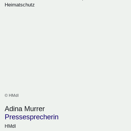
Heimatschutz
© HMdI
Adina Murrer
Pressesprecherin
HMdI