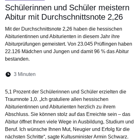
Schülerinnen und Schüler meistern
Abitur mit Durchschnittsnote 2,26
Mit der Durchschnittsnote 2,26 haben die hessischen
Abiturientinnen und Abiturienten in diesem Jahr ihre
Abiturprüfungen gemeistert. Von 23.045 Prüflingen haben
22.126 Mädchen und Jungen und damit 96 % das Abitur
bestanden.
Lesedauer:
3 Minuten
Öffnet sich in einem neuen Fenster
Öffnet sich in einem neuen Fenster
Öffnet sich in einem neuen Fenste
Öffnet sich in einem neuen Fe
Öffnet sich in einem neu
5,1 Prozent der Schülerinnen und Schüler erzielten die
Traumnote 1,0. „Ich gratuliere allen hessischen
Abiturientinnen und Abiturienten herzlich zu ihrem
Abschluss. Sie können stolz auf das Erreichte sein – das
Abitur öffnet Ihnen viele Wege in Ausbildung, Studium und
Beruf. Ich wünsche Ihnen Mut, Neugier und Erfolg für die
nächsten Schritte“, sagte Kultusminister Armin Schwarz.