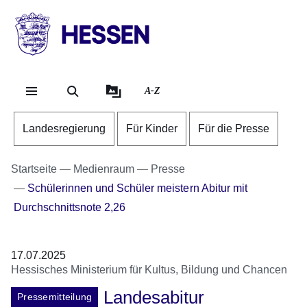
Direkt zum Kopf der Se
Direkt zum Inhalt
Direkt zum Fuß der Sei
HESSEN
-
Landesregierung
A-Z
Landesregierung
Für Kinder
Für die Presse
Startseite
Medienraum
Presse
Schülerinnen und Schüler meistern Abitur mit
Durchschnittsnote 2,26
17.07.2025
Hessisches Ministerium für Kultus, Bildung und Chancen
Landesabitur
Pressemitteilung