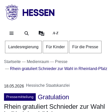
Direkt zum Kopf der Se
Direkt zum Inhalt
Direkt zum Fuß der Sei
HESSEN
-
Landesregierung
A-Z
Landesregierung
Für Kinder
Für die Presse
Startseite
Medienraum
Presse
Rhein gratuliert Schnieder zur Wahl in Rheinland-Pfalz
Hessische Staatskanzlei
18.05.2026
Gratulation
Pressemitteilung
Rhein gratuliert Schnieder zur Wahl