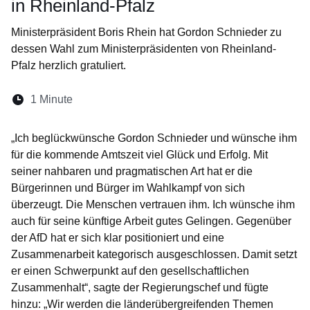
in Rheinland-Pfalz
Ministerpräsident Boris Rhein hat Gordon Schnieder zu
dessen Wahl zum Ministerpräsidenten von Rheinland-
Pfalz herzlich gratuliert.
Lesedauer:
1 Minute
Öffnet sich in einem neuen Fenster
Öffnet sich in einem neuen Fenster
Öffnet sich in einem neuen Fenster
Öffnet sich in einem neuen Fen
Öffnet sich in einem neuen
„Ich beglückwünsche Gordon Schnieder und wünsche ihm
für die kommende Amtszeit viel Glück und Erfolg. Mit
seiner nahbaren und pragmatischen Art hat er die
Bürgerinnen und Bürger im Wahlkampf von sich
überzeugt. Die Menschen vertrauen ihm. Ich wünsche ihm
auch für seine künftige Arbeit gutes Gelingen. Gegenüber
der AfD hat er sich klar positioniert und eine
Zusammenarbeit kategorisch ausgeschlossen. Damit setzt
er einen Schwerpunkt auf den gesellschaftlichen
Zusammenhalt“, sagte der Regierungschef und fügte
hinzu: „Wir werden die länderübergreifenden Themen