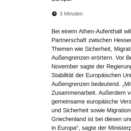
Lesedauer:
3 Minuten
Öffnet sich in eine
Öffnet sich in 
Öffnet sic
Öffnet
Ö
Bei einem Athen-Aufenthalt wil
Partnerschaft zwischen Hesse
Themen wie Sicherheit, Migra
Außengrenzen erörtern. Vor Be
November sagte der Regierung
Stabilität der Europäischen U
Außengrenzen bedeutend. „Mit 
Zusammenarbeit. Außerdem ver
gemeinsame europäische Veran
und Sicherheit sowie Migrati
Griechenland ist bei diesen u
in Europa“, sagte der Minister