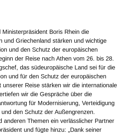
m neuen Fenster
einem neuen Fenster
h in einem neuen Fenster
 sich in einem neuen Fenster
ffnet sich in einem neuen Fenster
l Ministerpräsident Boris Rhein die
n und Griechenland stärken und wichtige
tion und den Schutz der europäischen
ginn der Reise nach Athen vom 26. bis 28.
schef, das südeuropäische Land sei für die
nion und für den Schutz der europäischen
unserer Reise stärken wir die internationale
tiefen wir die Gespräche über die
twortung für Modernisierung, Verteidigung
on und den Schutz der Außengrenzen.
nd anderen Themen ein verlässlicher Partner
präsident und fügte hinzu: „Dank seiner