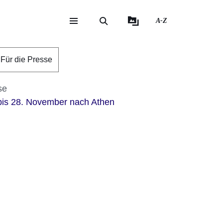
A-Z
eite
ite
Für die Presse
se
bis 28. November nach Athen