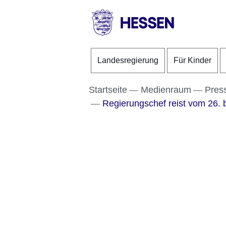
Direkt zum Kopf der S
Direkt zum Inhalt
Direkt zum Fuß der Se
HESSEN
-
Landesregierung
Für Kinder
Landesregierung
Startseite
Medienraum
Pres
Regierungschef reist vom 26. 