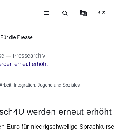
A-Z
eite
ite
Für die Presse
se
Pressearchiv
rden erneut erhöht
rbeit, Integration, Jugend und Soziales
tsch4U werden erneut erhöht
en Euro für niedrigschwellige Sprachkurse