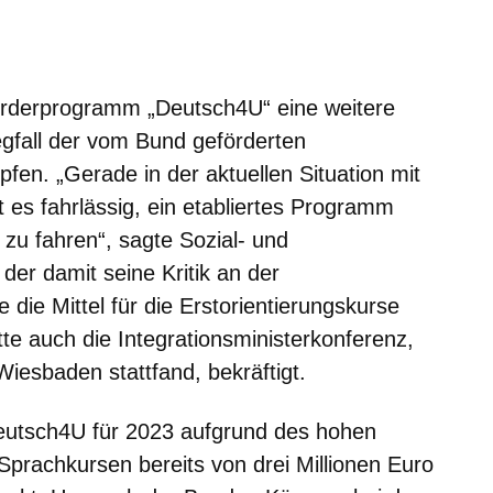
m neuen Fenster
einem neuen Fenster
h in einem neuen Fenster
 sich in einem neuen Fenster
ffnet sich in einem neuen Fenster
förderprogramm „Deutsch4U“ eine weitere
egfall der vom Bund geförderten
fen. „Gerade in der aktuellen Situation mit
es fahrlässig, ein etabliertes Programm
u fahren“, sagte Sozial- und
 der damit seine Kritik an der
 die Mittel für die Erstorientierungskurse
atte auch die Integrationsministerkonferenz,
Wiesbaden stattfand, bekräftigt.
Deutsch4U für 2023 aufgrund des hohen
Sprachkursen bereits von drei Millionen Euro