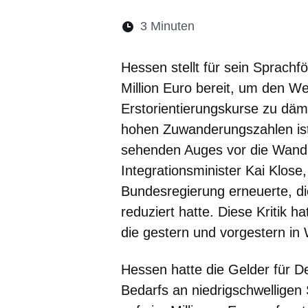
Lesedauer:
3 Minuten
Öffnet sich in eine
Öffnet sich in 
Öffnet sic
Öffnet
Ö
Hessen stellt für sein Sprach
Million Euro bereit, um den W
Erstorientierungskurse zu dämp
hohen Zuwanderungszahlen ist 
sehenden Auges vor die Wand z
Integrationsminister Kai Klose,
Bundesregierung erneuerte, die
reduziert hatte. Diese Kritik h
die gestern und vorgestern in 
Hessen hatte die Gelder für 
Bedarfs an niedrigschwelligen 