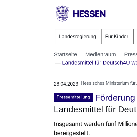
Direkt zum Kopf der S
Direkt zum Inhalt
Direkt zum Fuß der Se
HESSEN
-
Landesregierung
Für Kinder
Landesregierung
Startseite
Medienraum
Pres
Landesmittel für Deutsch4U we
Hessisches Ministerium für A
28.04.2023
Förderung
Pressemitteilung
Landesmittel für Deu
Insgesamt werden fünf Million
bereitgestellt.