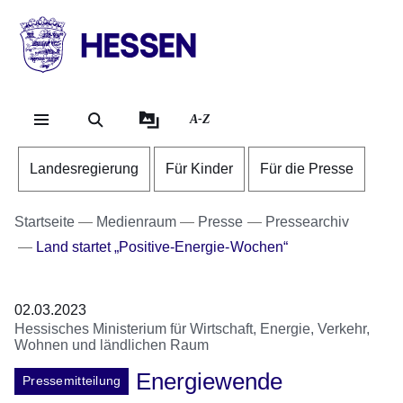
Direkt zum Kopf der Se
Direkt zum Inhalt
Direkt zum Fuß der Sei
HESSEN
-
Landesregierung
A-Z
Landesregierung
Für Kinder
Für die Presse
Startseite
Medienraum
Presse
Pressearchiv
Land startet „Positive-Energie-Wochen“
02.03.2023
Hessisches Ministerium für Wirtschaft, Energie, Verkehr,
Wohnen und ländlichen Raum
Energiewende
Pressemitteilung