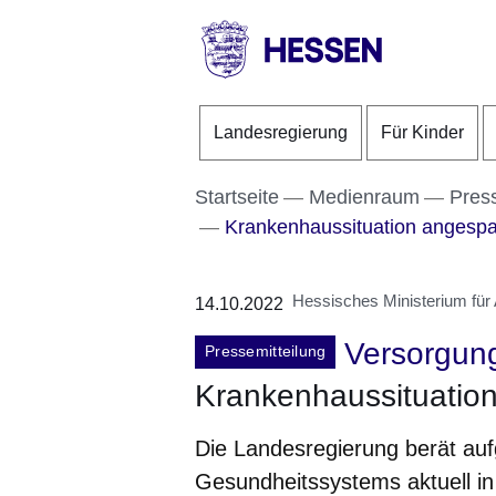
Direkt zum Kopf der S
Direkt zum Inhalt
Direkt zum Fuß der Se
HESSEN
-
Landesregierung
Für Kinder
Landesregierung
Startseite
Medienraum
Pres
Krankenhaussituation angesp
Hessisches Ministerium für A
14.10.2022
Versorgun
Pressemitteilung
Krankenhaussituatio
Die Landesregierung berät au
Gesundheitssystems aktuell i