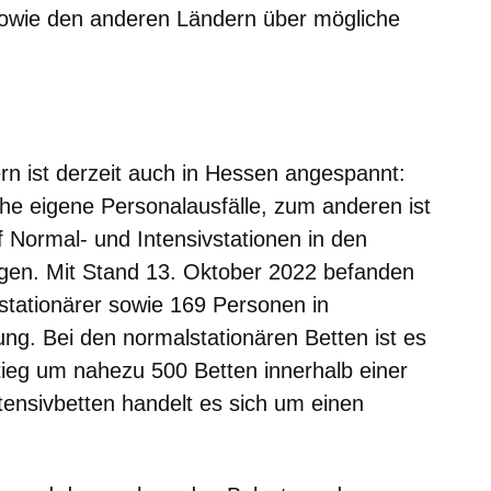
sowie den anderen Ländern über mögliche
m neuen Fenster
einem neuen Fenster
h in einem neuen Fenster
 sich in einem neuen Fenster
ffnet sich in einem neuen Fenster
n ist derzeit auch in Hessen angespannt:
he eigene Personalausfälle, zum anderen ist
Normal- und Intensivstationen in den
egen. Mit Stand 13. Oktober 2022 befanden
stationärer sowie 169 Personen in
ng. Bei den normalstationären Betten ist es
ieg um nahezu 500 Betten innerhalb einer
nsivbetten handelt es sich um einen