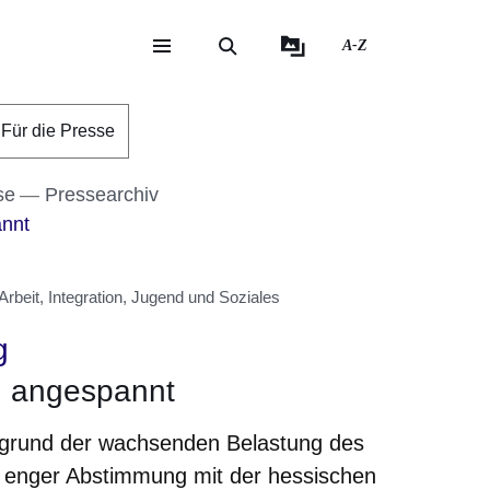
A-Z
eite
ite
Für die Presse
se
Pressearchiv
annt
rbeit, Integration, Jugend und Soziales
g
n angespannt
fgrund der wachsenden Belastung des
n enger Abstimmung mit der hessischen