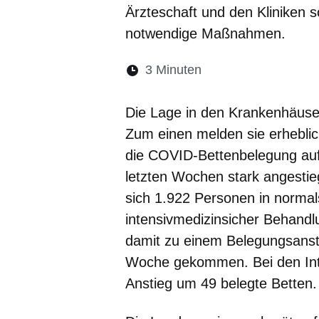
Ärzteschaft und den Kliniken 
notwendige Maßnahmen.
Lesedauer:
3 Minuten
Öffnet sich in eine
Öffnet sich in 
Öffnet sic
Öffnet
Ö
Die Lage in den Krankenhäuser
Zum einen melden sie erheblic
die COVID-Bettenbelegung auf 
letzten Wochen stark angesti
sich 1.922 Personen in normal
intensivmedizinsicher Behandlu
damit zu einem Belegungsanst
Woche gekommen. Bei den Inte
Anstieg um 49 belegte Betten.