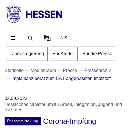
Direkt zum Kopf der Se
Direkt zum Inhalt
Direkt zum Fuß der Sei
HESSEN
-
Landesregierung
A-Z
Landesregierung
Für Kinder
Für die Presse
Startseite
Medienraum
Presse
Pressearchiv
Impfallianz berät zum BA1-angepassten Impfstoff
02.09.2022
Hessisches Ministerium für Arbeit, Integration, Jugend und
Soziales
Corona-Impfung
Pressemitteilung