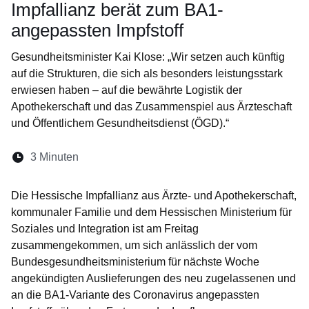
Impfallianz berät zum BA1-
angepassten Impfstoff
Gesundheitsminister Kai Klose: „Wir setzen auch künftig
auf die Strukturen, die sich als besonders leistungsstark
erwiesen haben – auf die bewährte Logistik der
Apothekerschaft und das Zusammenspiel aus Ärzteschaft
und Öffentlichem Gesundheitsdienst (ÖGD).“
Lesedauer:
3 Minuten
Öffnet sich in einem neuen Fenster
Öffnet sich in einem neuen Fenster
Öffnet sich in einem neuen Fenste
Öffnet sich in einem neuen Fe
Öffnet sich in einem neu
Die Hessische Impfallianz aus Ärzte- und Apothekerschaft,
kommunaler Familie und dem Hessischen Ministerium für
Soziales und Integration ist am Freitag
zusammengekommen, um sich anlässlich der vom
Bundesgesundheitsministerium für nächste Woche
angekündigten Auslieferungen des neu zugelassenen und
an die BA1-Variante des Coronavirus angepassten