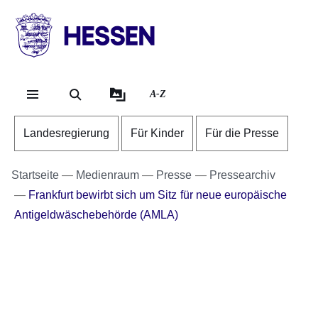
Direkt zum Kopf der Se
Direkt zum Inhalt
Direkt zum Fuß der Sei
HESSEN
-
Landesregierung
A-Z
Landesregierung
Für Kinder
Für die Presse
Startseite
Medienraum
Presse
Pressearchiv
Frankfurt bewirbt sich um Sitz für neue europäische
Antigeldwäschebehörde (AMLA)