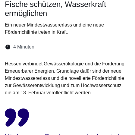
Fische schützen, Wasserkraft
ermöglichen
Ein neuer Mindestwassererlass und eine neue
Förderrichtlinie treten in Kraft.
Lesedauer:
4 Minuten
Öffnet sich in einem neuen Fenster
Öffnet sich in einem neuen Fenster
Öffnet sich in einem neuen Fenste
Öffnet sich in einem neuen Fe
Öffnet sich in einem neu
Hessen verbindet Gewässerökologie und die Förderung
Erneuerbarer Energien. Grundlage dafür sind der neue
Mindestwassererlass und die novellierte Förderrichtlinie
zur Gewässerentwicklung und zum Hochwasserschutz,
die am 13. Februar veröffentlicht werden.