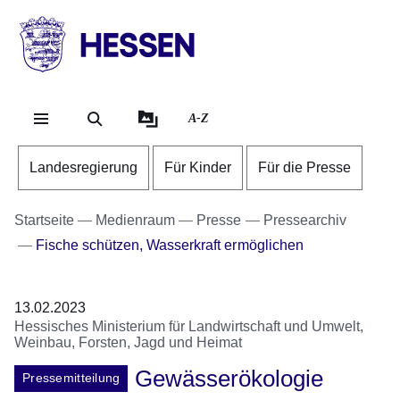
Direkt zum Kopf der Se
Direkt zum Inhalt
Direkt zum Fuß der Sei
HESSEN
-
Landesregierung
A-Z
Landesregierung
Für Kinder
Für die Presse
Startseite
Medienraum
Presse
Pressearchiv
Fische schützen, Wasserkraft ermöglichen
13.02.2023
Hessisches Ministerium für Landwirtschaft und Umwelt,
Weinbau, Forsten, Jagd und Heimat
Gewässerökologie
Pressemitteilung