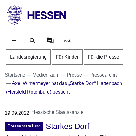
Direkt zum Kopf der Se
Direkt zum Inhalt
Direkt zum Fuß der Sei
HESSEN
-
Landesregierung
A-Z
Landesregierung
Für Kinder
Für die Presse
Startseite
Medienraum
Presse
Pressearchiv
Axel Wintermeyer hat das „Starke Dorf“ Hattenbach
(Hersfeld Rotenburg) besucht
Hessische Staatskanzlei
19.09.2022
Starkes Dorf
Pressemitteilung