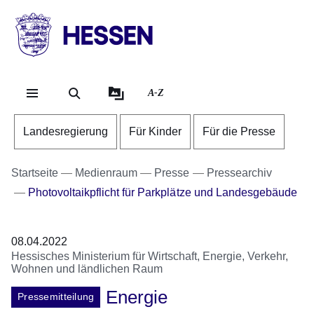
Direkt zum Kopf der Se
Direkt zum Inhalt
Direkt zum Fuß der Sei
HESSEN
-
Landesregierung
A-Z
Landesregierung
Für Kinder
Für die Presse
Startseite
Medienraum
Presse
Pressearchiv
Photovoltaikpflicht für Parkplätze und Landesgebäude
08.04.2022
Hessisches Ministerium für Wirtschaft, Energie, Verkehr,
Wohnen und ländlichen Raum
Energie
Pressemitteilung