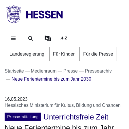
Direkt zum Kopf der
Direkt zum Inhalt
Direkt zum Fuß der
HESSEN
-
Landesregierung
A-Z
Landesregierung
Für Kinder
Für die Presse
Startseite
Medienraum
Presse
Pressearchiv
Neue Ferientermine bis zum Jahr 2030
16.05.2023
Hessisches Ministerium für Kultus, Bildung und Chancen
Unterrichtsfreie Zeit
Pressemitteilung
Neue Ferientermine bis zum Jahr