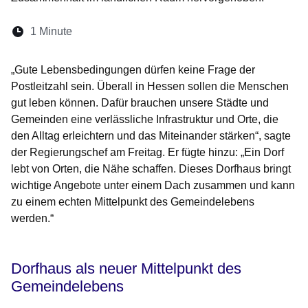
Lesedauer:
1 Minute
Öffnet sich in einem neuen Fenster
Öffnet sich in einem neuen Fenster
Öffnet sich in einem neuen Fenster
Öffnet sich in einem neuen Fen
Öffnet sich in einem neuen
„Gute Lebensbedingungen dürfen keine Frage der
Postleitzahl sein. Überall in Hessen sollen die Menschen
gut leben können. Dafür brauchen unsere Städte und
Gemeinden eine verlässliche Infrastruktur und Orte, die
den Alltag erleichtern und das Miteinander stärken“, sagte
der Regierungschef am Freitag. Er fügte hinzu: „Ein Dorf
lebt von Orten, die Nähe schaffen. Dieses Dorfhaus bringt
wichtige Angebote unter einem Dach zusammen und kann
zu einem echten Mittelpunkt des Gemeindelebens
werden.“
Dorfhaus als neuer Mittelpunkt des
Gemeindelebens