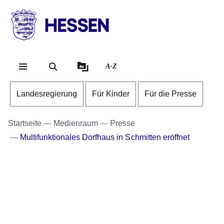
Direkt zum Kopf der Se
Direkt zum Inhalt
Direkt zum Fuß der Sei
HESSEN
-
Landesregierung
A-Z
Landesregierung
Für Kinder
Für die Presse
Startseite
Medienraum
Presse
Multifunktionales Dorfhaus in Schmitten eröffnet