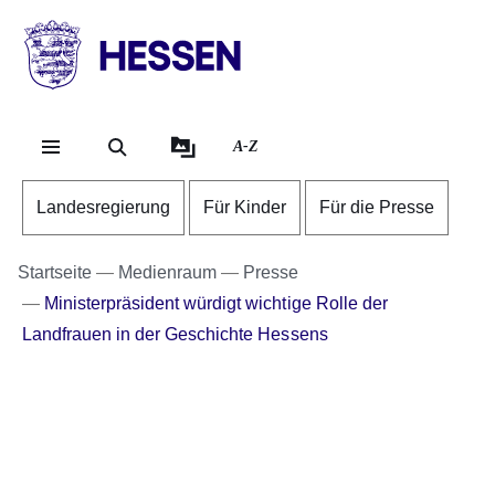
Direkt zum Kopf der Se
Direkt zum Inhalt
Direkt zum Fuß der Sei
HESSEN
-
Landesregierung
A-Z
Landesregierung
Für Kinder
Für die Presse
Startseite
Medienraum
Presse
Ministerpräsident würdigt wichtige Rolle der
Landfrauen in der Geschichte Hessens