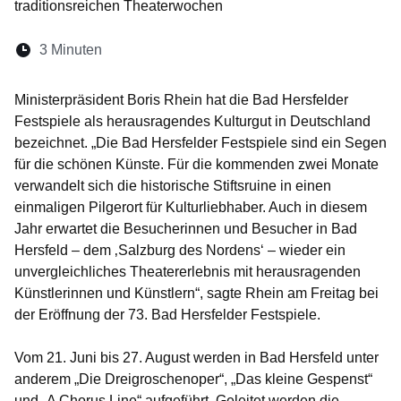
traditionsreichen Theaterwochen
Lesedauer:
3 Minuten
Öffnet sich in einem neuen Fenster
Öffnet sich in einem neuen Fenster
Öffnet sich in einem neuen Fenste
Öffnet sich in einem neuen Fe
Öffnet sich in einem neu
Ministerpräsident Boris Rhein hat die Bad Hersfelder
Festspiele als herausragendes Kulturgut in Deutschland
bezeichnet. „Die Bad Hersfelder Festspiele sind ein Segen
für die schönen Künste. Für die kommenden zwei Monate
verwandelt sich die historische Stiftsruine in einen
einmaligen Pilgerort für Kulturliebhaber. Auch in diesem
Jahr erwartet die Besucherinnen und Besucher in Bad
Hersfeld – dem ‚Salzburg des Nordens‘ – wieder ein
unvergleichliches Theatererlebnis mit herausragenden
Künstlerinnen und Künstlern“, sagte Rhein am Freitag bei
der Eröffnung der 73. Bad Hersfelder Festspiele.
Vom 21. Juni bis 27. August werden in Bad Hersfeld unter
anderem „Die Dreigroschenoper“, „Das kleine Gespenst“
und „A Chorus Line“ aufgeführt. Geleitet werden die