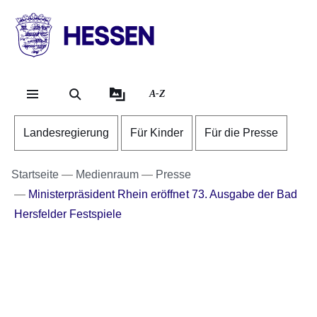
Direkt zum Kopf der Se
Direkt zum Inhalt
Direkt zum Fuß der Sei
HESSEN
-
Landesregierung
A-Z
Landesregierung
Für Kinder
Für die Presse
Startseite
Medienraum
Presse
Ministerpräsident Rhein eröffnet 73. Ausgabe der Bad
Hersfelder Festspiele