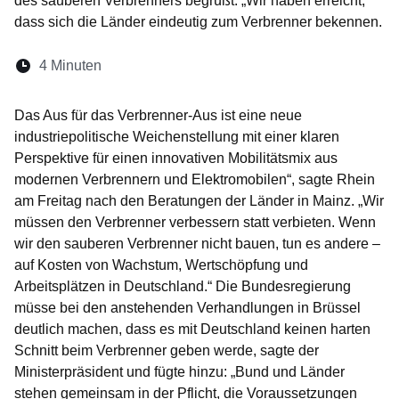
des sauberen Verbrenners begrüßt. „Wir haben erreicht,
dass sich die Länder eindeutig zum Verbrenner bekennen.
Lesedauer:
4 Minuten
Öffnet sich in einem neuen Fenster
Öffnet sich in einem neuen Fenster
Öffnet sich in einem neuen Fenste
Öffnet sich in einem neuen Fe
Öffnet sich in einem neu
Das Aus für das Verbrenner-Aus ist eine neue
industriepolitische Weichenstellung mit einer klaren
Perspektive für einen innovativen Mobilitätsmix aus
modernen Verbrennern und Elektromobilen“, sagte Rhein
am Freitag nach den Beratungen der Länder in Mainz. „Wir
müssen den Verbrenner verbessern statt verbieten. Wenn
wir den sauberen Verbrenner nicht bauen, tun es andere –
auf Kosten von Wachstum, Wertschöpfung und
Arbeitsplätzen in Deutschland.“ Die Bundesregierung
müsse bei den anstehenden Verhandlungen in Brüssel
deutlich machen, dass es mit Deutschland keinen harten
Schnitt beim Verbrenner geben werde, sagte der
Ministerpräsident und fügte hinzu: „Bund und Länder
stehen gemeinsam in der Pflicht, die Voraussetzungen