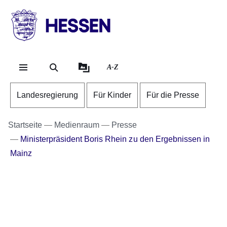
Direkt zum Kopf der Se
Direkt zum Inhalt
Direkt zum Fuß der Sei
HESSEN
-
Landesregierung
A-Z
Landesregierung
Für Kinder
Für die Presse
Startseite
Medienraum
Presse
Ministerpräsident Boris Rhein zu den Ergebnissen in
Mainz