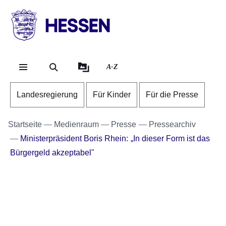
Direkt zum Kopf der Se
Direkt zum Inhalt
Direkt zum Fuß der Sei
HESSEN
-
Landesregierung
A-Z
Landesregierung
Für Kinder
Für die Presse
Startseite
Medienraum
Presse
Pressearchiv
Ministerpräsident Boris Rhein: „In dieser Form ist das
Bürgergeld akzeptabel"