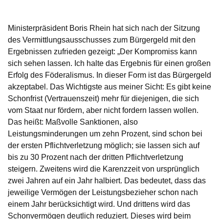
Öffnet sich in einem neuen Fenster
Öffnet sich in einem neuen Fenster
Öffnet sich in einem neuen Fenster
Öffnet sich in einem neuen Fenster
Öffnet sich in einem neuen Fenster
Ministerpräsident Boris Rhein hat sich nach der Sitzung
des Vermittlungsausschusses zum Bürgergeld mit den
Ergebnissen zufrieden gezeigt: „Der Kompromiss kann
sich sehen lassen. Ich halte das Ergebnis für einen großen
Erfolg des Föderalismus. In dieser Form ist das Bürgergeld
akzeptabel. Das Wichtigste aus meiner Sicht: Es gibt keine
Schonfrist (Vertrauenszeit) mehr für diejenigen, die sich
vom Staat nur fördern, aber nicht fordern lassen wollen.
Das heißt: Maßvolle Sanktionen, also
Leistungsminderungen um zehn Prozent, sind schon bei
der ersten Pflichtverletzung möglich; sie lassen sich auf
bis zu 30 Prozent nach der dritten Pflichtverletzung
steigern. Zweitens wird die Karenzzeit von ursprünglich
zwei Jahren auf ein Jahr halbiert. Das bedeutet, dass das
jeweilige Vermögen der Leistungsbezieher schon nach
einem Jahr berücksichtigt wird. Und drittens wird das
Schonvermögen deutlich reduziert. Dieses wird beim