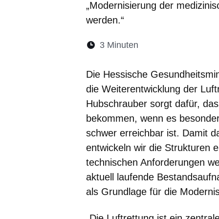
„Modernisierung der medizini
werden.“
Lesedauer:
3 Minuten
Öffnet sich in eine
Öffnet sich in 
Öffnet sic
Öffnet
Ö
Die Hessische Gesundheitsmini
die Weiterentwicklung der Luf
Hubschrauber sorgt dafür, da
bekommen, wenn es besonders
schwer erreichbar ist. Damit da
entwickeln wir die Strukturen
technischen Anforderungen weit
aktuell laufende Bestandsaufn
als Grundlage für die Modernis
„Die Luftrettung ist ein zentra