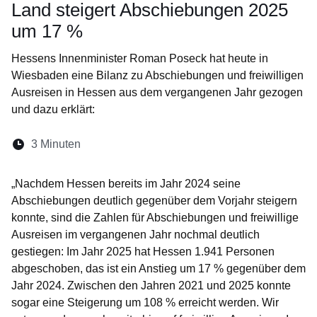
Land steigert Abschiebungen 2025
um 17 %
Hessens Innenminister Roman Poseck hat heute in
Wiesbaden eine Bilanz zu Abschiebungen und freiwilligen
Ausreisen in Hessen aus dem vergangenen Jahr gezogen
und dazu erklärt:
Lesedauer:
3 Minuten
Öffnet sich in einem neuen Fenster
Öffnet sich in einem neuen Fenster
Öffnet sich in einem neuen Fenste
Öffnet sich in einem neuen Fe
Öffnet sich in einem neu
„Nachdem Hessen bereits im Jahr 2024 seine
Abschiebungen deutlich gegenüber dem Vorjahr steigern
konnte, sind die Zahlen für Abschiebungen und freiwillige
Ausreisen im vergangenen Jahr nochmal deutlich
gestiegen: Im Jahr 2025 hat Hessen 1.941 Personen
abgeschoben, das ist ein Anstieg um 17 % gegenüber dem
Jahr 2024. Zwischen den Jahren 2021 und 2025 konnte
sogar eine Steigerung um 108 % erreicht werden. Wir