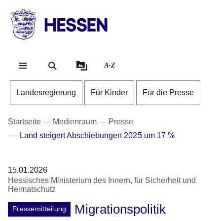
Direkt zum Kopf der Se
Direkt zum Inhalt
Direkt zum Fuß der Sei
HESSEN
-
Landesregierung
A-Z
Landesregierung
Für Kinder
Für die Presse
Startseite
Medienraum
Presse
Land steigert Abschiebungen 2025 um 17 %
15.01.2026
Hessisches Ministerium des Innern, für Sicherheit und
Heimatschutz
Migrationspolitik
Pressemitteilung