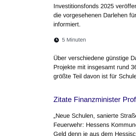
Investitionsfonds 2025 veröff
die vorgesehenen Darlehen für
informiert.
Lesedauer:
5 Minuten
Öffnet sich in eine
Öffnet sich in 
Öffnet sic
Öffnet
Ö
Über verschiedene günstige D
Projekte mit insgesamt rund 36
größte Teil davon ist für Schu
Zitate Finanzminister Prof
„Neue Schulen, sanierte Straße
Feuerwehr: Hessens Kommunen
Geld denn je aus dem Hessisc