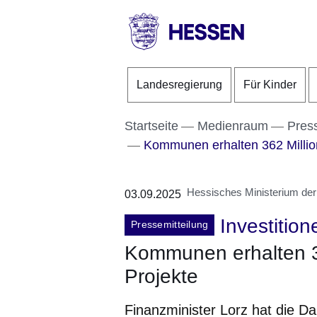
Direkt zum Kopf der S
Direkt zum Inhalt
Direkt zum Fuß der Se
HESSEN
-
Landesregierung
Für Kinder
Landesregierung
Startseite
Medienraum
Pres
Kommunen erhalten 362 Million
Hessisches Ministerium der
03.09.2025
Investition
Pressemitteilung
Kommunen erhalten 36
Projekte
Finanzminister Lorz hat die D