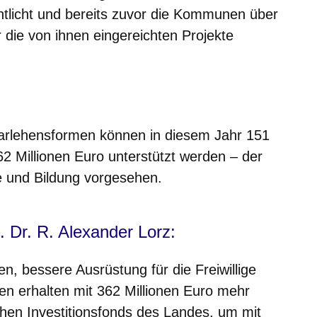
entlicht und bereits zuvor die Kommunen über
 die von ihnen eingereichten Projekte
m neuen Fenster
einem neuen Fenster
h in einem neuen Fenster
 sich in einem neuen Fenster
ffnet sich in einem neuen Fenster
arlehensformen können in diesem Jahr 151
2 Millionen Euro unterstützt werden – der
le und Bildung vorgesehen.
. Dr. R. Alexander Lorz:
n, bessere Ausrüstung für die Freiwillige
 erhalten mit 362 Millionen Euro mehr
hen Investitionsfonds des Landes, um mit