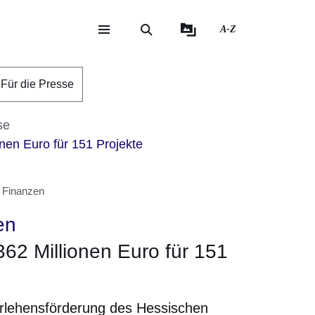
A-Z
eite
ite
Für die Presse
se
en Euro für 151 Projekte
 Finanzen
en
2 Millionen Euro für 151
arlehensförderung des Hessischen