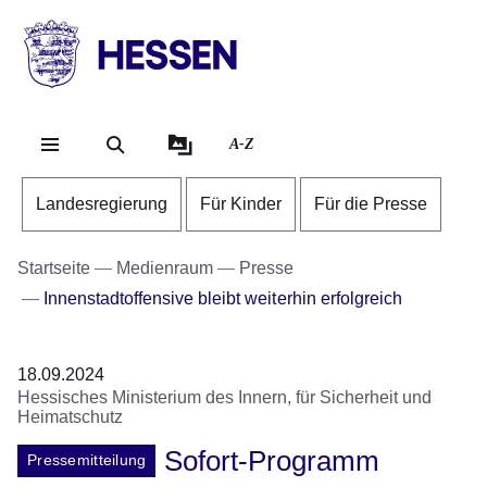
Direkt zum Kopf der Se
Direkt zum Inhalt
Direkt zum Fuß der Sei
HESSEN
-
Landesregierung
A-Z
Landesregierung
Für Kinder
Für die Presse
Startseite
Medienraum
Presse
Innenstadtoffensive bleibt weiterhin erfolgreich
18.09.2024
Hessisches Ministerium des Innern, für Sicherheit und
Heimatschutz
Sofort-Programm
Pressemitteilung