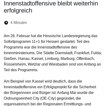
Innenstadtoffensive bleibt weiterhin
erfolgreich
Lesedauer:
4 Minuten
Öffnet sich in einem neuen Fenster
Öffnet sich in einem neuen Fenster
Öffnet sich in einem neuen Fenste
Öffnet sich in einem neuen Fe
Öffnet sich in einem neu
Am 26. Februar hat die Hessische Landesregierung das
Sofortprogramm 11+1 für Hessen gestartet. Teil des
Programms war die Innenstadtoffensive des
Innenministeriums. Die Städte Darmstadt, Frankfurt, Fulda,
Gießen, Hanau, Kassel, Limburg, Marburg, Offenbach,
Rüsselsheim, Wetzlar und Wiesbaden sind von Anfang an
Teil des Programms.
Am Beispiel von Kassel wird deutlich, dass die
Innenstadtoffensive ein Erfolgsprojekt für die Sicherheit
der Bürgerinnen und Bürger ist: Anfang Mai wurde die
Ordnungseinheit City (OE-City) gegründet, die
organisatorisch bei der Regionalen Ermittlungs- und