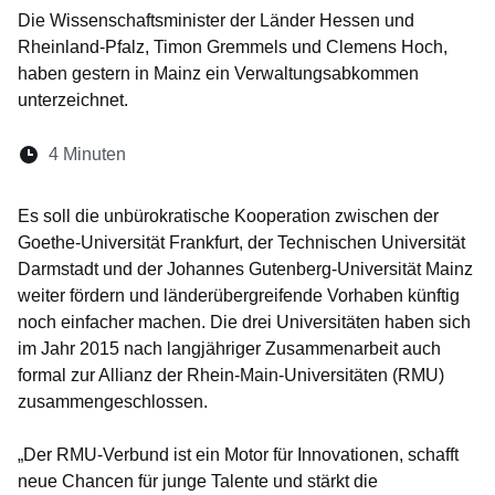
Die Wissenschaftsminister der Länder Hessen und
Rheinland-Pfalz, Timon Gremmels und Clemens Hoch,
haben gestern in Mainz ein Verwaltungsabkommen
unterzeichnet.
Lesedauer:
4 Minuten
Öffnet sich in einem neuen Fenster
Öffnet sich in einem neuen Fenster
Öffnet sich in einem neuen Fenste
Öffnet sich in einem neuen Fe
Öffnet sich in einem neu
Es soll die unbürokratische Kooperation zwischen der
Goethe-Universität Frankfurt, der Technischen Universität
Darmstadt und der Johannes Gutenberg-Universität Mainz
weiter fördern und länderübergreifende Vorhaben künftig
noch einfacher machen. Die drei Universitäten haben sich
im Jahr 2015 nach langjähriger Zusammenarbeit auch
formal zur Allianz der Rhein-Main-Universitäten (RMU)
zusammengeschlossen.
„Der RMU-Verbund ist ein Motor für Innovationen, schafft
neue Chancen für junge Talente und stärkt die