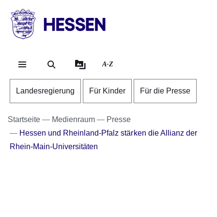
Direkt zum Kopf der Se
Direkt zum Inhalt
Direkt zum Fuß der Sei
HESSEN
-
Landesregierung
A-Z
Landesregierung
Für Kinder
Für die Presse
Startseite
Medienraum
Presse
Hessen und Rheinland-Pfalz stärken die Allianz der
Rhein-Main-Universitäten