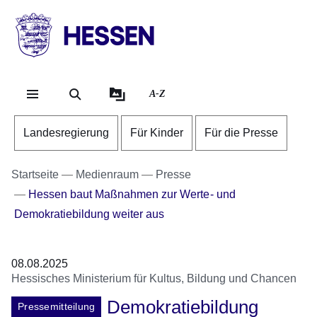
Direkt zum Kopf der Se
Direkt zum Inhalt
Direkt zum Fuß der Sei
HESSEN
-
Landesregierung
A-Z
Landesregierung
Für Kinder
Für die Presse
Startseite
Medienraum
Presse
Hessen baut Maßnahmen zur Werte- und
Demokratiebildung weiter aus
08.08.2025
Hessisches Ministerium für Kultus, Bildung und Chancen
Demokratiebildung
Pressemitteilung