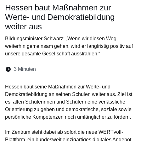
Hessen baut Maßnahmen zur
Werte- und Demokratiebildung
weiter aus
Bildungsminister Schwarz: „Wenn wir diesen Weg
weiterhin gemeinsam gehen, wird er langfristig positiv auf
unsere gesamte Gesellschaft ausstrahlen.“
Lesedauer:
3 Minuten
Öffnet sich in einem neuen Fenster
Öffnet sich in einem neuen Fenster
Öffnet sich in einem neuen Fenste
Öffnet sich in einem neuen Fe
Öffnet sich in einem neu
Hessen baut seine Maßnahmen zur Werte- und
Demokratiebildung an seinen Schulen weiter aus. Ziel ist
es, allen Schülerinnen und Schülern eine verlässliche
Orientierung zu geben und demokratische, soziale sowie
persönliche Kompetenzen noch umfänglicher zu fördern.
Im Zentrum steht dabei ab sofort die neue WERTvoll-
Plattform, ein bundesweit einzigartiges digitales Angebot