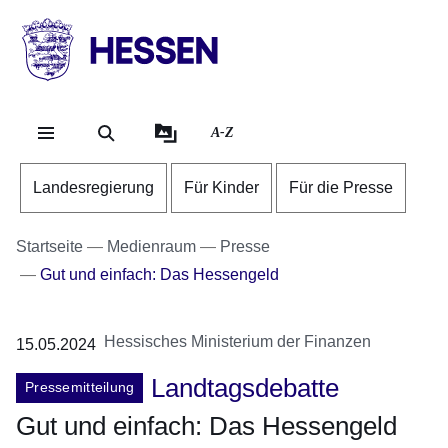
Direkt zum Kopf der Se
Direkt zum Inhalt
Direkt zum Fuß der Sei
HESSEN
-
Landesregierung
A-Z
Landesregierung
Für Kinder
Für die Presse
Startseite
Medienraum
Presse
Gut und einfach: Das Hessengeld
Hessisches Ministerium der Finanzen
15.05.2024
Landtagsdebatte
Pressemitteilung
Gut und einfach: Das Hessengeld