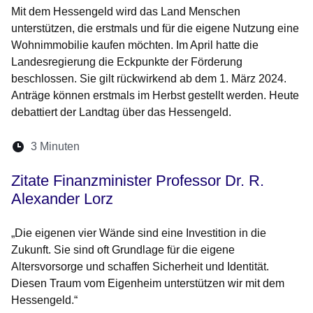
Mit dem Hessengeld wird das Land Menschen
unterstützen, die erstmals und für die eigene Nutzung eine
Wohnimmobilie kaufen möchten. Im April hatte die
Landesregierung die Eckpunkte der Förderung
beschlossen. Sie gilt rückwirkend ab dem 1. März 2024.
Anträge können erstmals im Herbst gestellt werden. Heute
debattiert der Landtag über das Hessengeld.
Lesedauer:
3 Minuten
Öffnet sich in einem neuen Fenster
Öffnet sich in einem neuen Fenster
Öffnet sich in einem neuen Fenste
Öffnet sich in einem neuen Fe
Öffnet sich in einem neu
Zitate Finanzminister Professor Dr. R.
Alexander Lorz
„Die eigenen vier Wände sind eine Investition in die
Zukunft. Sie sind oft Grundlage für die eigene
Altersvorsorge und schaffen Sicherheit und Identität.
Diesen Traum vom Eigenheim unterstützen wir mit dem
Hessengeld.“