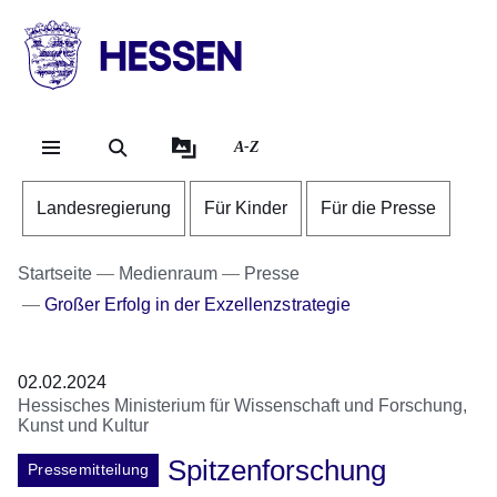
Direkt zum Kopf der Se
Direkt zum Inhalt
Direkt zum Fuß der Sei
HESSEN
-
Landesregierung
A-Z
Landesregierung
Für Kinder
Für die Presse
Startseite
Medienraum
Presse
Großer Erfolg in der Exzellenzstrategie
02.02.2024
Hessisches Ministerium für Wissenschaft und Forschung,
Kunst und Kultur
Spitzenforschung
Pressemitteilung