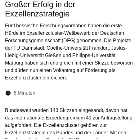
Großer Erfolg in der
Exzellenzstrategie
Fünf hessische Forschungsvorhaben haben die erste
Hürde im Exzellenzcluster-Wettbewerb der Deutschen
Forschungsgemeinschaft (DFG) genommen. Die Projekte
der TU Darmstadt, Goethe-Universität Frankfurt, Justus-
Liebig-Universität Gießen und Philipps-Universität
Marburg haben sich erfolgreich mit einer Skizze beworben
und dürfen nun einen Vollantrag auf Förderung als
Exzellenzcluster einreichen.
Lesedauer:
6 Minuten
Öffnet sich in einem neuen Fenster
Öffnet sich in einem neuen Fenster
Öffnet sich in einem neuen Fenste
Öffnet sich in einem neuen Fe
Öffnet sich in einem neu
Bundesweit wurden 143 Skizzen eingesandt, davon hat
das internationale Expertengremium 41 zur Antragstellung
aufgefordert. Die Exzellenzcluster gehören zur
Exzellenzstrategie des Bundes und der Länder. Mit den