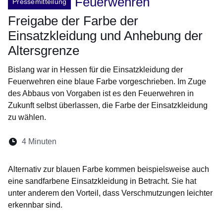
Feuerwehren
Pressemitteilung
Freigabe der Farbe der
Einsatzkleidung und Anhebung der
Altersgrenze
Bislang war in Hessen für die Einsatzkleidung der
Feuerwehren eine blaue Farbe vorgeschrieben. Im Zuge
des Abbaus von Vorgaben ist es den Feuerwehren in
Zukunft selbst überlassen, die Farbe der Einsatzkleidung
zu wählen.
Lesedauer:
4 Minuten
Öffnet sich in einem neuen Fenster
Öffnet sich in einem neuen Fenster
Öffnet sich in einem neuen Fenste
Öffnet sich in einem neuen Fe
Öffnet sich in einem neu
Alternativ zur blauen Farbe kommen beispielsweise auch
eine sandfarbene Einsatzkleidung in Betracht. Sie hat
unter anderem den Vorteil, dass Verschmutzungen leichter
erkennbar sind.