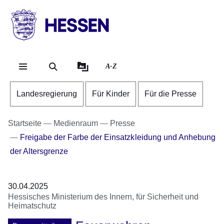
Direkt zum Kopf der Se
Direkt zum Inhalt
Direkt zum Fuß der Sei
HESSEN
-
Landesregierung
A-Z
Landesregierung
Für Kinder
Für die Presse
Startseite
Medienraum
Presse
Freigabe der Farbe der Einsatzkleidung und Anhebung
der Altersgrenze
30.04.2025
Hessisches Ministerium des Innern, für Sicherheit und
Heimatschutz