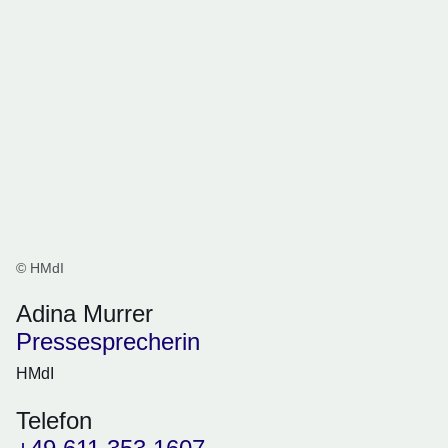
© HMdI
Adina Murrer
Pressesprecherin
HMdI
Telefon