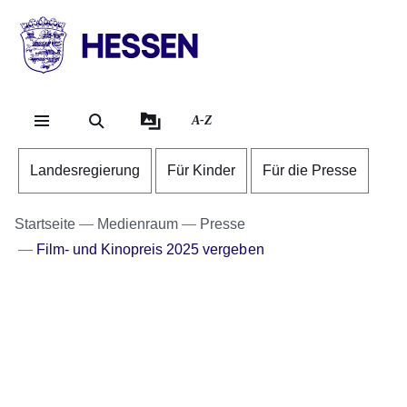
Direkt zum Kopf der Se
Direkt zum Inhalt
Direkt zum Fuß der Sei
HESSEN
-
Landesregierung
A-Z
Landesregierung
Für Kinder
Für die Presse
Startseite
Medienraum
Presse
Film- und Kinopreis 2025 vergeben