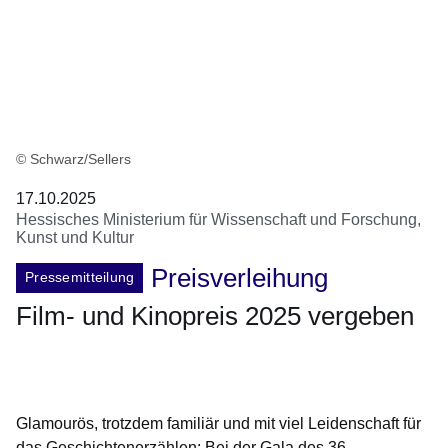
© Schwarz/Sellers
17.10.2025
Hessisches Ministerium für Wissenschaft und Forschung,
Kunst und Kultur
Preisverleihung
Pressemitteilung
Film- und Kinopreis 2025 vergeben
Öffnet sich in einem neuen Fenster
Öffnet sich in einem neuen Fenster
Öffnet sich in einem neuen Fenster
Öffnet sich in einem neuen Fenster
Öffnet sich in einem neuen Fenster
Glamourös, trotzdem familiär und mit viel Leidenschaft für
das Geschichtenerzählen: Bei der Gala des 36.