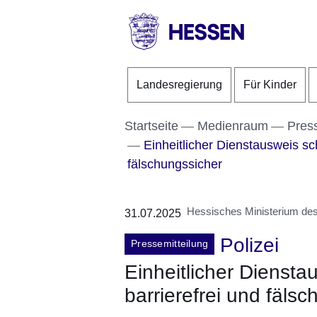
Direkt zum Kopf der S
Direkt zum Inhalt
Direkt zum Fuß der Se
HESSEN
-
Landesregierung
Für Kinder
Landesregierung
Startseite
Medienraum
Pres
Einheitlicher Dienstausweis sch
fälschungssicher
Hessisches Ministerium des 
31.07.2025
Polizei
Pressemitteilung
Einheitlicher Dienstau
barrierefrei und fäls