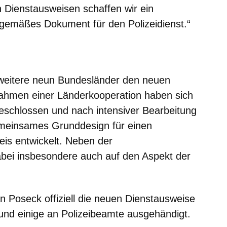
Dienstausweisen schaffen wir ein
itgemäßes Dokument für den Polizeidienst.“
m neuen Fenster
einem neuen Fenster
h in einem neuen Fenster
 sich in einem neuen Fenster
ffnet sich in einem neuen Fenster
weitere neun Bundesländer den neuen
Rahmen einer Länderkooperation haben sich
chlossen und nach intensiver Bearbeitung
meinsames Grunddesign für einen
weis entwickelt. Neben der
abei insbesondere auch auf den Aspekt der
 Poseck offiziell die neuen Dienstausweise
 und einige an Polizeibeamte ausgehändigt.