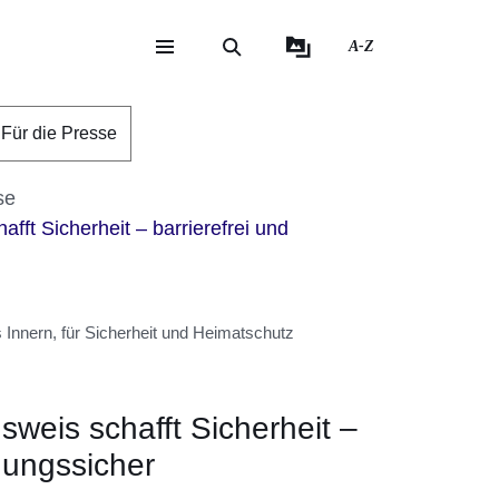
A-Z
eite
ite
Für die Presse
se
afft Sicherheit – barrierefrei und
Innern, für Sicherheit und Heimatschutz
sweis schafft Sicherheit –
chungssicher