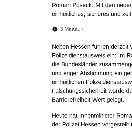
Roman Poseck:„Mit den neuen 
einheitliches, sicheres und ze
Lesedauer:
3 Minuten
Öffnet sich in eine
Öffnet sich in 
Öffnet sic
Öffnet
Ö
Neben Hessen führen derzeit 
Polizeidienstausweis ein: Im 
die Bundesländer zusammenges
und enger Abstimmung ein ge
einheitlichen Polizeidienstaus
Fälschungssicherheit wurde d
Barrierefreiheit Wert gelegt.
Heute hat Innenminister Roman
der Polizei Hessen vorgestellt