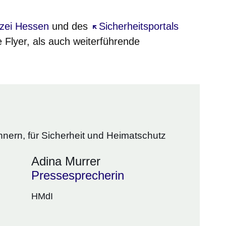
t sich in einem neuen Fenster
izei Hessen
und des
Öffnet sich in einem neuen Fe
Sicherheitsportals
e Flyer, als auch weiterführende
nnern, für Sicherheit und Heimatschutz
Adina Murrer
Pressesprecherin
HMdI