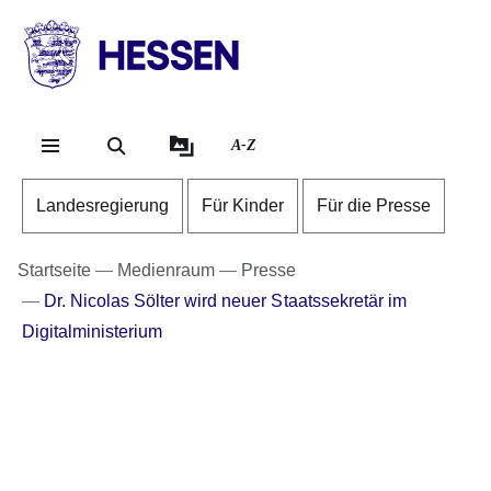
Direkt zum Kopf der Se
Direkt zum Inhalt
Direkt zum Fuß der Sei
HESSEN
-
Landesregierung
A-Z
Landesregierung
Für Kinder
Für die Presse
Startseite
Medienraum
Presse
Dr. Nicolas Sölter wird neuer Staatssekretär im
Digitalministerium