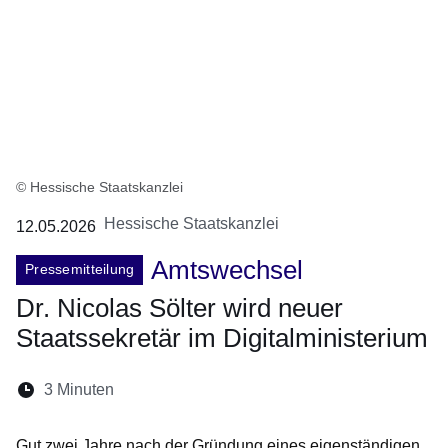
© Hessische Staatskanzlei
Hessische Staatskanzlei
12.05.2026
Amtswechsel
Pressemitteilung
Dr. Nicolas Sölter wird neuer
Staatssekretär im Digitalministerium
Lesedauer:
3 Minuten
Öffnet sich in einem neuen Fenster
Öffnet sich in einem neuen Fenster
Öffnet sich in einem neuen Fenste
Öffnet sich in einem neuen Fe
Öffnet sich in einem neu
Gut zwei Jahre nach der Gründung eines eigenständigen