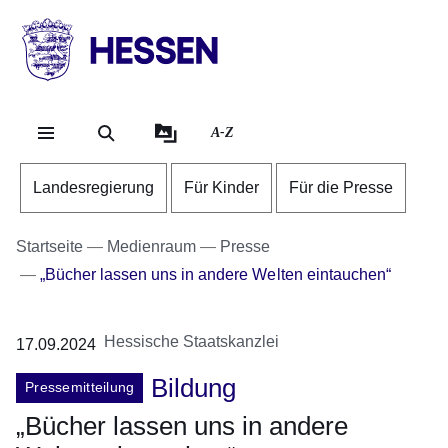
Direkt zum Kopf der Se
Direkt zum Inhalt
Direkt zum Fuß der Sei
HESSEN
-
Landesregierung
A-Z
Landesregierung
Für Kinder
Für die Presse
Startseite
Medienraum
Presse
„Bücher lassen uns in andere Welten eintauchen“
Hessische Staatskanzlei
17.09.2024
Bildung
Pressemitteilung
„Bücher lassen uns in andere