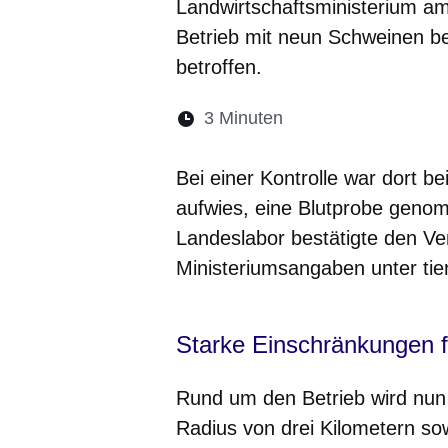
Landwirtschaftsministerium am 
Betrieb mit neun Schweinen b
betroffen.
Lesedauer:
3 Minuten
Öffnet sich in eine
Öffnet sich in 
Öffnet sic
Öffnet
Ö
Bei einer Kontrolle war dort 
aufwies, eine Blutprobe geno
Landeslabor bestätigte den Ve
Ministeriumsangaben unter tierä
Starke Einschränkungen f
Rund um den Betrieb wird nun
Radius von drei Kilometern s