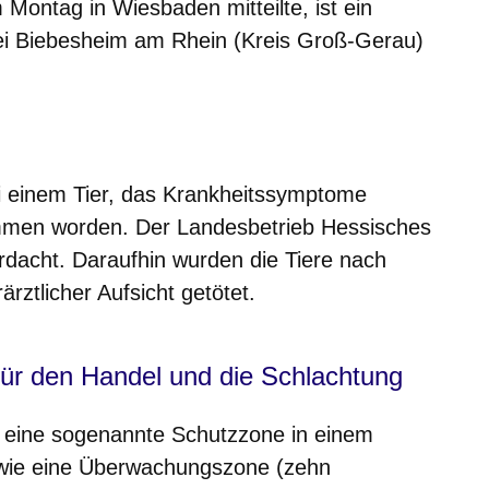
Montag in Wiesbaden mitteilte, ist ein
ei Biebesheim am Rhein (Kreis Groß-Gerau)
m neuen Fenster
einem neuen Fenster
h in einem neuen Fenster
 sich in einem neuen Fenster
ffnet sich in einem neuen Fenster
bei einem Tier, das Krankheitssymptome
mmen worden. Der Landesbetrieb Hessisches
rdacht. Daraufhin wurden die Tiere nach
rztlicher Aufsicht getötet.
ür den Handel und die Schlachtung
 eine sogenannte Schutzzone in einem
owie eine Überwachungszone (zehn