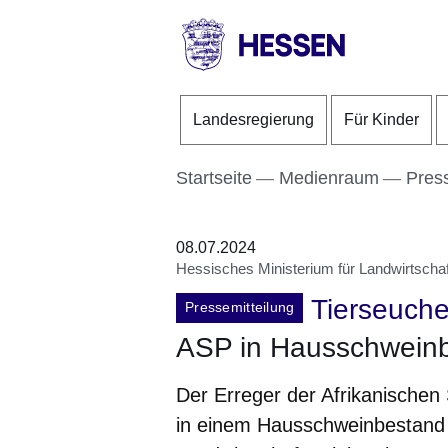
Direkt zum Kopf der S
Direkt zum Inhalt
Direkt zum Fuß der Se
HESSEN
-
Landesregierung
Für Kinder
Landesregierung
Startseite
Medienraum
Pres
08.07.2024
Hessisches Ministerium für Landwirtscha
Tierseuch
Pressemitteilung
ASP in Hausschwein
Der Erreger der Afrikanischen
in einem Hausschweinbestand